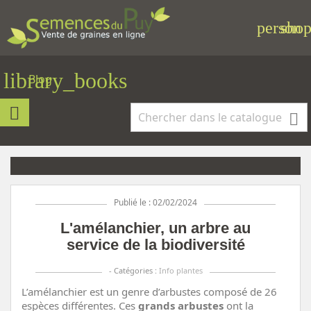
person
shop
library_books
Blog

Publié le : 02/02/2024
L'amélanchier, un arbre au
service de la biodiversité
- Catégories :
Info plantes
L’amélanchier est un genre d’arbustes composé de 26
espèces différentes. Ces
grands arbustes
ont la