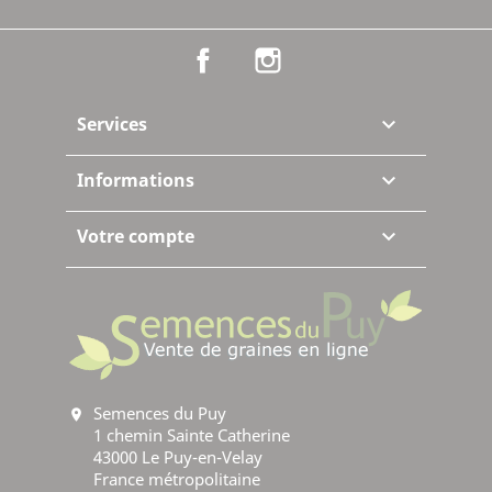
Facebook
Instagram
Services

Informations

Votre compte

Semences du Puy
location_on
1 chemin Sainte Catherine
43000 Le Puy-en-Velay
France métropolitaine