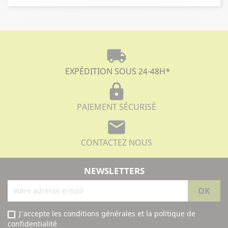
local_shipping
EXPÉDITION SOUS 24-48H
*
lock
PAIEMENT SÉCURISÉ
mail
CONTACTEZ NOUS
NEWSLETTERS
J'accepte les conditions générales et la politique de
confidentialité