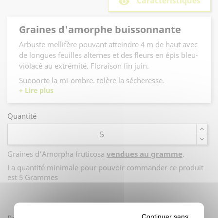
Caractéristiques
remove_red_eye
Graines d'amorphe buissonnante
Arbuste mellifère pouvant atteindre 4 m de haut avec
de longues feuilles alternes et des fleurs en épis bleu-
violacé au extrémité. Floraison fin juin.
Supporte la mi-ombre, tolère la sécheresse.
Quantité
Graines d'Amorpha fruticosa
vendues au gramme
.
La quantité minimale pour pouvoir commander ce produit
est 5 Grammes
facebook
Continuer sans
Partager