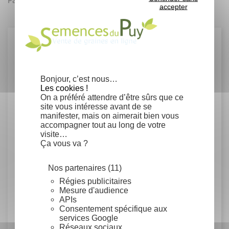
accepter
Détails du produit
Bonjour, c’est nous…
Fiche technique
Les cookies !
On a préféré attendre d’être sûrs que ce
Conseils de semis
site vous intéresse avant de se
manifester, mais on aimerait bien vous
Trempage des graines pendant 24h. Semis
accompagner tout au long de votre
en coffre dans un mélange à parts égales
visite…
Ça vous va ?
de sable/terreau/tourbe au début du
printemps ou à 16-20°C. Maintenir le
semis humide.
Nos partenaires (11)
Régies publicitaires
Rusticité
Mesure d'audience
APIs
Consentement spécifique aux
Résistant à la sècheresse
services Google
Très rustique, jusqu'à -15°C et plus
Réseaux sociaux