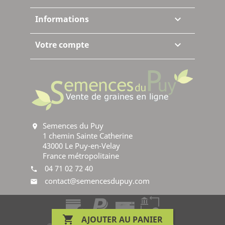
Informations

Votre compte

Semences du Puy
location_on
1 chemin Sainte Catherine
43000 Le Puy-en-Velay
France métropolitaine
04 71 02 72 40
phone
contact@semencesdupuy.com
mail
creditcard
paypal
bankcheck
banktransfer

AJOUTER AU PANIER