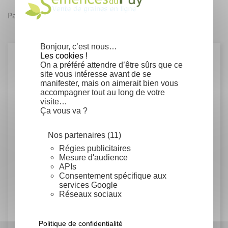
facebook
Partager
Bonjour, c’est nous…
Les cookies !
Détails du produit
On a préféré attendre d’être sûrs que ce
site vous intéresse avant de se
manifester, mais on aimerait bien vous
accompagner tout au long de votre
Fiche technique
visite…
Ça vous va ?
Conseils de semis
Nos partenaires (11)
Semis à 20-22°C sur mélange stérilisé à
Régies publicitaires
parts égales de sable/tourbe. Maintenir le
Mesure d'audience
semis humide.
APIs
Consentement spécifique aux
Rusticité
services Google
Réseaux sociaux
Semi-rustique, -2/0° C maximum
Politique de confidentialité