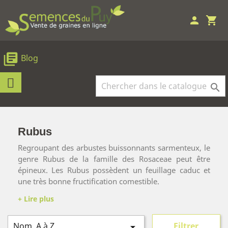
person
shopping_cart
library_books
Blog

Rubus
Regroupant des arbustes buissonnants sarmenteux, le
genre Rubus de la famille des Rosaceae peut être
épineux. Les Rubus possèdent un feuillage caduc et
une très bonne fructification comestible.
Nom, A à Z
Filtrer
