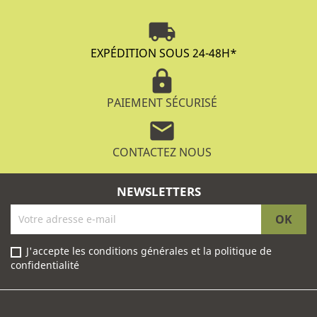
local_shipping
EXPÉDITION SOUS 24-48H
*
lock
PAIEMENT SÉCURISÉ
mail
CONTACTEZ NOUS
NEWSLETTERS
J'accepte les conditions générales et la politique de
confidentialité
Facebook
Instagram