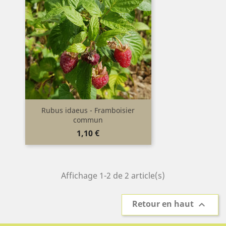
Rubus idaeus - Framboisier
commun
Prix
1,10 €
Affichage 1-2 de 2 article(s)
Retour en haut
