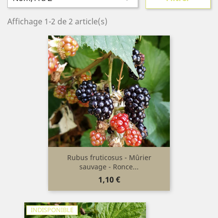
Affichage 1-2 de 2 article(s)
Rubus fruticosus - Mûrier
sauvage - Ronce...
Prix
1,10 €
INDISPONIBLE