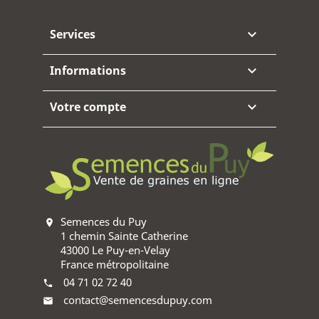
Services

Informations

Votre compte

Semences du Puy
location_on
1 chemin Sainte Catherine
43000 Le Puy-en-Velay
France métropolitaine
04 71 02 72 40
phone
contact@semencesdupuy.com
mail