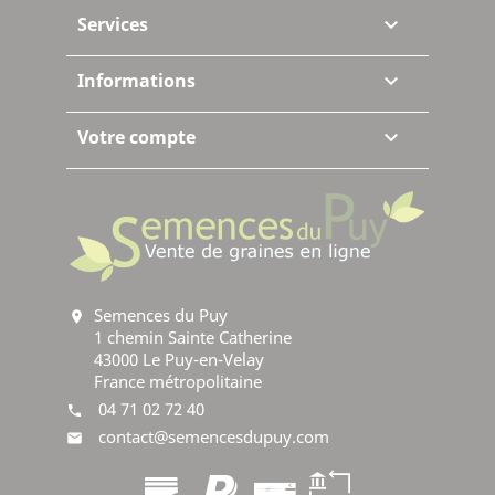
Services

Informations

Votre compte

Semences du Puy
location_on
1 chemin Sainte Catherine
43000 Le Puy-en-Velay
France métropolitaine
04 71 02 72 40
phone
contact@semencesdupuy.com
mail
creditcard
paypal
bankcheck
banktransfer