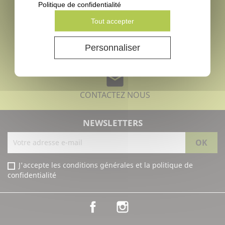
local_shipping
Politique de confidentialité
Tout accepter
EXPÉDITION SOUS 24-48H
*
lock
Personnaliser
PAIEMENT SÉCURISÉ
mail
CONTACTEZ NOUS
NEWSLETTERS
J'accepte les conditions générales et la politique de
confidentialité
Facebook
Instagram