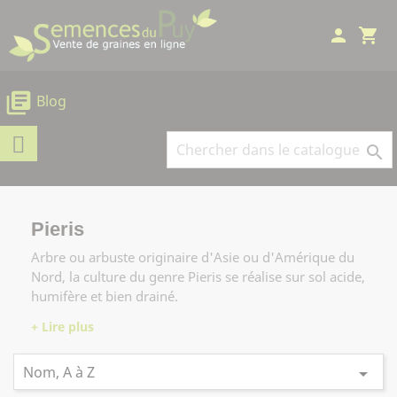
Panneau de gestion des cookies
person
shopping_cart
library_books
Blog

Pieris
Arbre ou arbuste originaire d'Asie ou d'Amérique du
Nord, la culture du genre Pieris se réalise sur sol acide,
humifère et bien drainé.
Nom, A à Z
