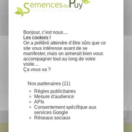
Bonjour, c’est nous…
Les cookies !
On a préféré attendre d’être sûrs que ce
site vous intéresse avant de se
manifester, mais on aimerait bien vous
Pieris japonica - Andromède du
accompagner tout au long de votre
Japon
visite…
Ça vous va ?
Prix
6,60 €
Nos partenaires (11)
Régies publicitaires
Affichage 1-2 de 2 article(s)
Mesure d'audience
APIs
Consentement spécifique aux
Retour en haut

services Google
Réseaux sociaux