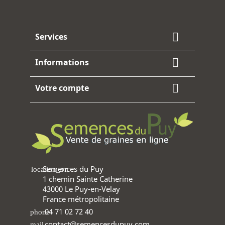
Facebook
Instagram

Services

Informations

Votre compte
Semences du Puy
location_on
1 chemin Sainte Catherine
43000 Le Puy-en-Velay
France métropolitaine
04 71 02 72 40
phone
contact@semencesdupuy.com
mail