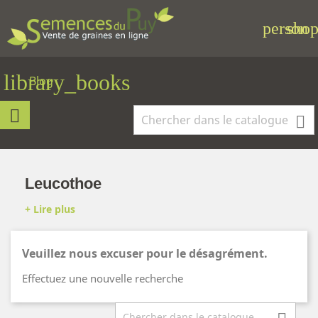
person
shop
library_books
Blog

Leucothoe
Veuillez nous excuser pour le désagrément.
Effectuez une nouvelle recherche