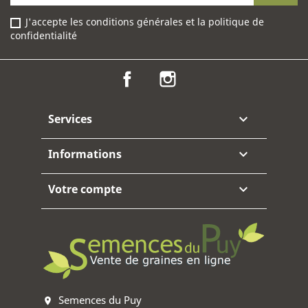
J'accepte les conditions générales et la politique de
confidentialité
Facebook
Instagram
Services

Informations

Votre compte

Semences du Puy
location_on