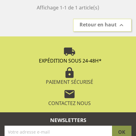
léger à base de sable et de tourbe finement tamisée. Il
Affichage 1-1 de 1 article(s)
est essentiel de maintenir le substrat humide pour
favoriser la levée. La plante s’installe ensuite
Retour en haut

rapidement et ne nécessite qu’une taille légère après
floraison.
local_shipping
EXPÉDITION SOUS 24-48H
*
lock
PAIEMENT SÉCURISÉ
mail
CONTACTEZ NOUS
NEWSLETTERS