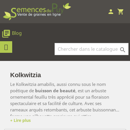
person
shopping_cart
library_books
Blog

Kolkwitzia
Le Kolkwitzia amabilis, aussi connu sous le nom
poétique de
buisson de beauté
, est un arbuste
ornemental feuillu très apprécié pour sa floraison
spectaculaire et sa facilité de culture. Avec ses
rameaux arqués retombants, cet arbuste buissonnant
forme une silhouette gracieuse qui attire
Sa croissance rapide et sa capacité à s’adapter à la
immédiatement le regard.
plupart des sols en font un choix idéal pour une haie